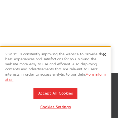
VSM365 is constantly improving the website to provide the
best experiences and satisfactions for you. Making the
website more easy to use and efficient. Also displaying
contents and advertisements that are relevant to users'
interests in order to access analytic to our data.
More inform
ation
News & Updates
ติดตามอัพเดทข่าวสาร, โปรโมชั่น, สินค้าราคาพิเศษ ได้ก่อนใคร
Accept All Cookies
Cookies Settings