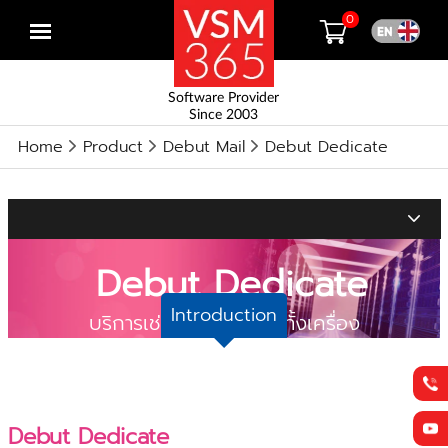
0
Open
menu
Software Provider
Since 2003
Home
Product
Debut Mail
Debut Dedicate
Debut Dedicate
Introduction
บริการเช่า Server แบบทั้งเครื่อง
Debut Dedicate