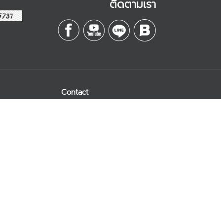
ติดตามเรา
Contact
Management
บริษัท เอสดี อีบิสซิเนส
จำกัด
k
เลขที่ 328/3 ถนนลาดหญ้า
are
แขวงคลองสาน เขต
คลองสาน
กรุงเทพฯ 10600
y
อีเมล :
อบเครือข่าย