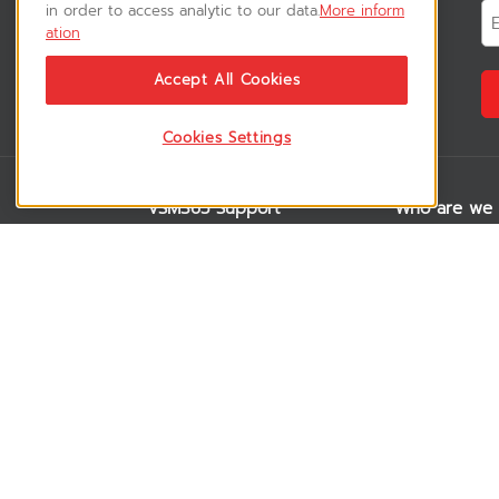
สมัครรับข่าวสาร
in order to access analytic to our data.
More inform
ation
ติดตามอัพเดทข่าวสาร, โปรโมชั่น, สินค้า
ราคาพิเศษ ได้ก่อนใคร
Accept All Cookies
Cookies Settings
VSM365 Support
Who are we 
สมาชิกเข้าสู่ระบบ
เกี่ยวกับเรา
วิธีการสั่งซื้อสินค้า
ร่วมงานกับเรา
คู่มือการชำระเงิน
สมัครเป็น rese
วิธีการจัดส่งสินค้า
สมัครเป็น sup
ดาวน์โหลดโบรชัวร์สินค้า
ลูกค้าของเรา
อบรมสินค้า
บทความ
ประกาศความเป็นส่วนตัว
วิดีโอ