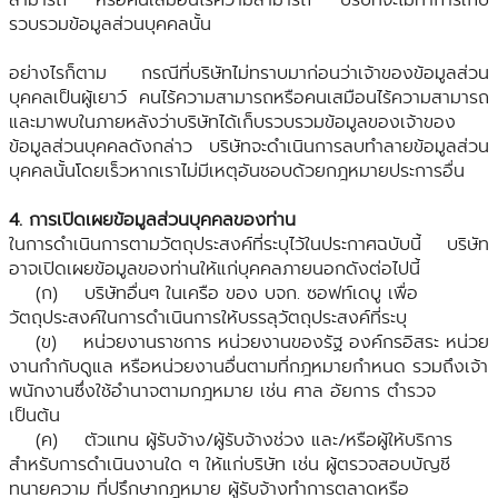
รวบรวมข้อมูลส่วนบุคคลนั้น
อย่างไรก็ตาม กรณีที่บริษัทไม่ทราบมาก่อนว่าเจ้าของข้อมูลส่วน
บุคคลเป็นผู้เยาว์ คนไร้ความสามารถหรือคนเสมือนไร้ความสามารถ
และมาพบในภายหลังว่าบริษัทได้เก็บรวบรวมข้อมูลของเจ้าของ
ข้อมูลส่วนบุคคลดังกล่าว บริษัทจะดำเนินการลบทำลายข้อมูลส่วน
บุคคลนั้นโดยเร็วหากเราไม่มีเหตุอันชอบด้วยกฎหมายประการอื่น
4. การเปิดเผยข้อมูลส่วนบุคคลของท่าน
ในการดำเนินการตามวัตถุประสงค์ที่ระบุไว้ในประกาศฉบับนี้ บริษัท
อาจเปิดเผยข้อมูลของท่านให้แก่บุคคลภายนอกดังต่อไปนี้
(ก) บริษัทอื่นๆ ในเครือ ของ บจก. ซอฟท์เดบู เพื่อ
วัตถุประสงค์ในการดำเนินการให้บรรลุวัตถุประสงค์ที่ระบุ
(ข) หน่วยงานราชการ หน่วยงานของรัฐ องค์กรอิสระ หน่วย
งานกำกับดูแล หรือหน่วยงานอื่นตามที่กฎหมายกำหนด รวมถึงเจ้า
พนักงานซึ่งใช้อำนาจตามกฎหมาย เช่น ศาล อัยการ ตำรวจ
เป็นต้น
(ค) ตัวแทน ผู้รับจ้าง/ผู้รับจ้างช่วง และ/หรือผู้ให้บริการ
สำหรับการดำเนินงานใด ๆ ให้แก่บริษัท เช่น ผู้ตรวจสอบบัญชี
ทนายความ ที่ปรึกษากฎหมาย ผู้รับจ้างทำการตลาดหรือ