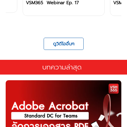
VSM365 Webinar Ep.16
🔴 [
แฝงม
ดูวิดีโออื่นๆ
บทความล่าสุด