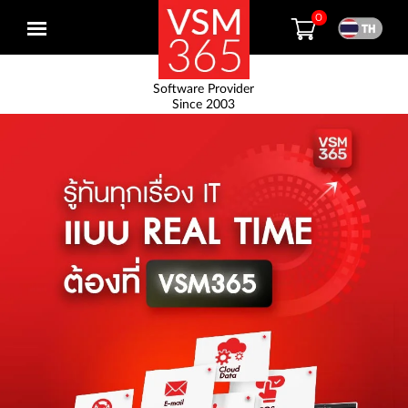
0
Open
menu
Software Provider
Since 2003