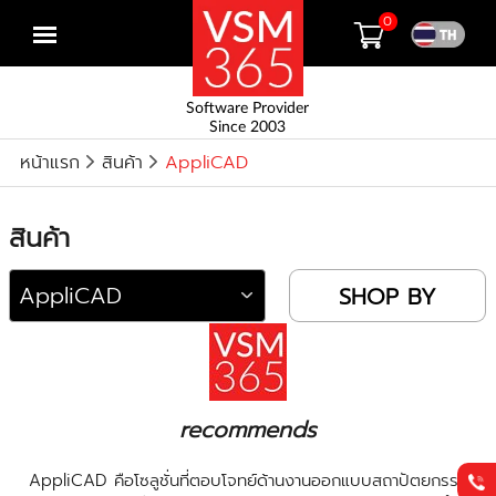
0
Open
menu
Software Provider
Since 2003
หน้าแรก
สินค้า
AppliCAD
สินค้า
SHOP BY
recommends
AppliCAD คือโซลูชั่นที่ตอบโจทย์ด้านงานออกแบบสถาปัตยกรรม