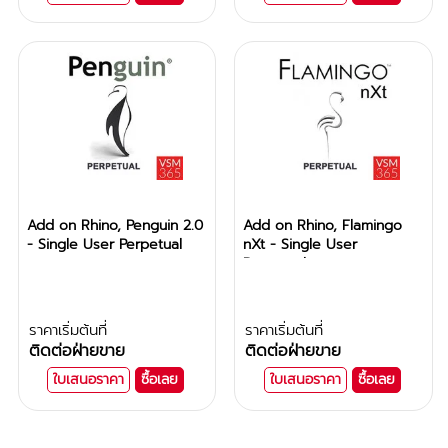
Add on Rhino, Penguin 2.0
Add on Rhino, Flamingo
- Single User Perpetual
nXt - Single User
Perpetual
ราคาเริ่มต้นที่
ราคาเริ่มต้นที่
ติดต่อฝ่ายขาย
ติดต่อฝ่ายขาย
ใบเสนอราคา
ซื้อเลย
ใบเสนอราคา
ซื้อเลย