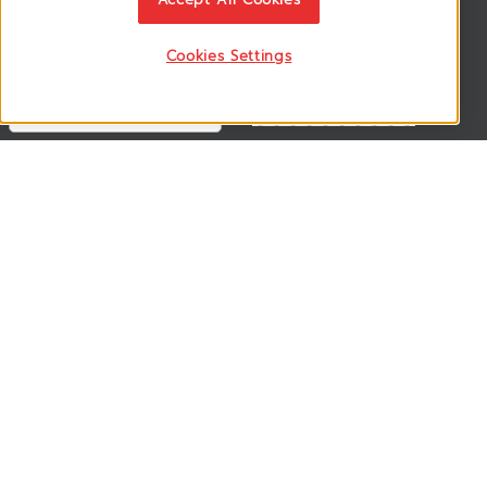
Cookies Settings
ติดตามเรา
VSM365 Support +
Who are we ? +
Our Product +