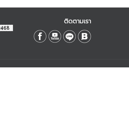
ติดตามเรา
Contact
Management
บริษัท เอสดี อีบิสซิเนส
จำกัด
k
เลขที่ 328/3 ถนนลาดหญ้า
are
แขวงคลองสาน เขต
คลองสาน
กรุงเทพฯ 10600
y