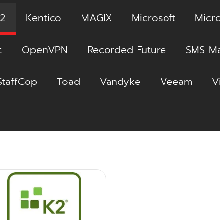
2
Kentico
MAGIX
Microsoft
Micro
t
OpenVPN
Recorded Future
SMS Ma
StaffCop
Toad
Vandyke
Veeam
V