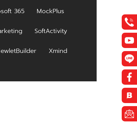
soft 365
MockPlus
rketing
SoftActivity
iewletBuilder
Xmind