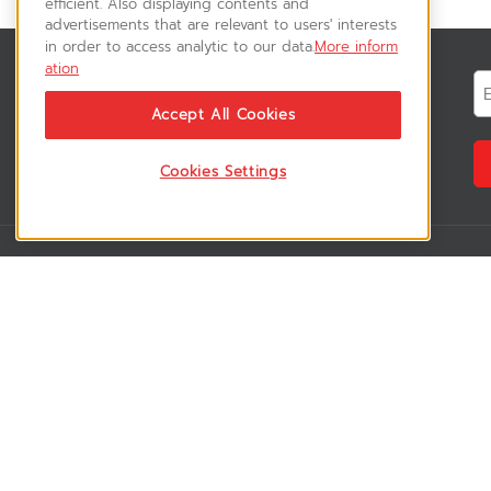
efficient. Also displaying contents and
advertisements that are relevant to users' interests
in order to access analytic to our data.
More inform
ation
สมัครรับข่าวสาร
ติดตามอัพเดทข่าวสาร, โปรโมชั่น, สินค้า
Accept All Cookies
ราคาพิเศษ ได้ก่อนใคร
Cookies Settings
VSM365 Support
Who are we 
สมาชิกเข้าสู่ระบบ
เกี่ยวกับเรา
วิธีการสั่งซื้อสินค้า
ร่วมงานกับเรา
คู่มือการชำระเงิน
สมัครเป็น rese
วิธีการจัดส่งสินค้า
สมัครเป็น sup
ดาวน์โหลดโบรชัวร์สินค้า
ลูกค้าของเรา