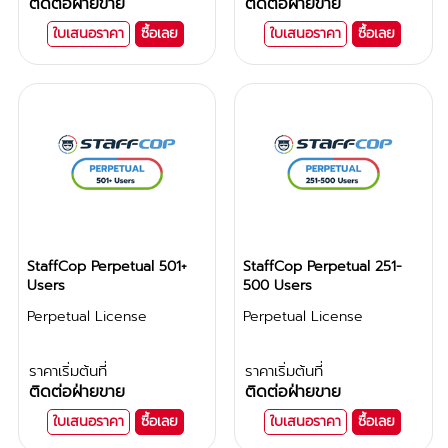
ติดต่อฝ่ายขาย
ติดต่อฝ่ายขาย
ใบเสนอราคา
ซื้อเลย
ใบเสนอราคา
ซื้อเลย
StaffCop Perpetual 501+
StaffCop Perpetual 251-
Users
500 Users
Perpetual License
Perpetual License
ราคาเริ่มต้นที่
ราคาเริ่มต้นที่
ติดต่อฝ่ายขาย
ติดต่อฝ่ายขาย
ใบเสนอราคา
ซื้อเลย
ใบเสนอราคา
ซื้อเลย