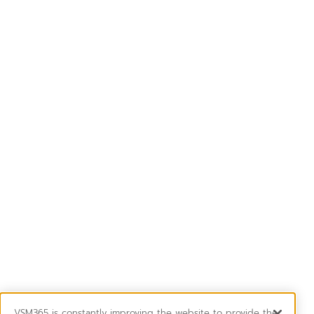
VSM365 is constantly improving the website to provide the