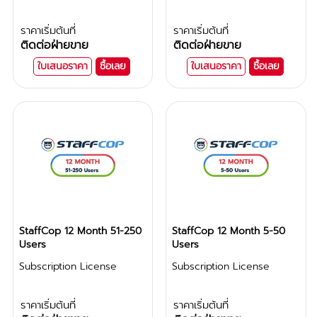
ราคาเริ่มต้นที่
ราคาเริ่มต้นที่
ติดต่อฝ่ายขาย
ติดต่อฝ่ายขาย
ใบเสนอราคา
ซื้อเลย
ใบเสนอราคา
ซื้อเลย
StaffCop 12 Month 51-250
StaffCop 12 Month 5-50
Users
Users
Subscription License
Subscription License
ราคาเริ่มต้นที่
ราคาเริ่มต้นที่