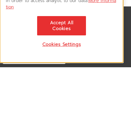
in order to access analytic to our data.
More informa
tion
สมัครรับข่าวสาร
Accept All
ติดตามอัพเดทข่าวสาร, โปรโมชั่น, สินค้าราคาพิเศษ ได้ก่อนใคร
Cookies
Cookies Settings
ติดตามเรา
VSM365 Support +