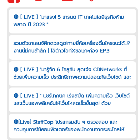
🔴 [ LIVE ] "มาแรง! 5 เทรนด์ IT เทคโนโลยีธุรกิจห้าม
พลาด ปี 2023 "
รวมตัวชาเลนจ์ศึกดวลดูด!ทายยี่ห้อเครื่องดื่มใครชนะได้..!?
งานนี้มีคนสำลัก | ไอ้ต้าวไอทีXขอแกะก่อง EP.3
🔴 [ LIVE ] "มารู้จัก 6 โซลูชัน สุดเจ๋ง CDNetworks ที่
ช่วยเพิ่มความเร็ว ประสิทธิภาพความปลอดภัยเว็บไซต์ และ
เว็บแอพพลิเคชันมีอะไรบ้าง"
🔴 [ LIVE ] " แชร์เทคนิค เร่งสปีด เพิ่มความเร็ว เว็บไซต์
และเว็บแอพพลิเคชันให้เว็บโหลดเร็วขั้นสุด! ด้วย
CDNETWORKS "
🔴[Live] StaffCop โปรแกรมลับ ๆ ตรวจสอบ และ
ควบคุมการใช้คอมพิวเตอร์ของพนักงานจากระยะไกลให้
ปลอดภัย