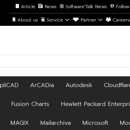
Article
News
Software'Talk News
Follow
About us
Service
Partner
Career
pliCAD
ArCADia
Autodesk
Cloudflar
Fusion Charts
Hewlett Packard Enterpr
MAGIX
Mailarchiva
Microsoft
Moc