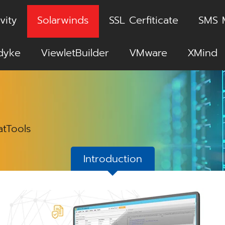
vity
Solarwinds
SSL Cerfiticate
SMS 
dyke
ViewletBuilder
VMware
XMind
atTools
Introduction