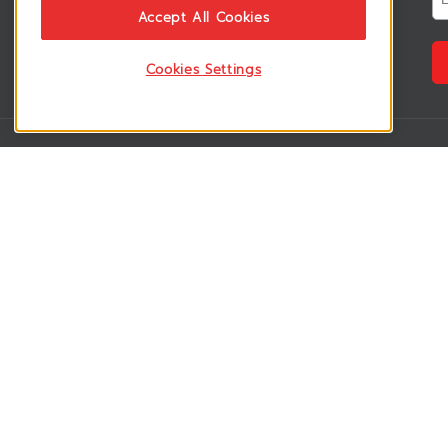
ติดตามอัพเดทข่าวสาร, โปรโมชั่น, สินค้า
Accept All Cookies
ราคาพิเศษ ได้ก่อนใคร
Cookies Settings
VSM365 Support
Who are we 
สมาชิกเข้าสู่ระบบ
เกี่ยวกับเรา
วิธีการสั่งซื้อสินค้า
ร่วมงานกับเรา
คู่มือการชำระเงิน
สมัครเป็น rese
วิธีการจัดส่งสินค้า
สมัครเป็น sup
ดาวน์โหลดโบรชัวร์สินค้า
ลูกค้าของเรา
อบรมสินค้า
บทความ
ประกาศความเป็นส่วนตัว
วิดีโอ
Blockdit