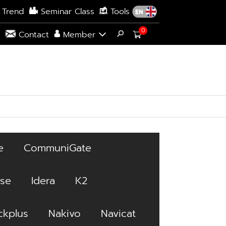
 Trend
Seminar Class
Tools
0
s
Contact
Member
e
CommuniGate
ise
Idera
K2
kplus
Nakivo
Navicat