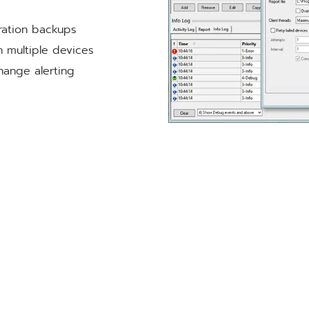
ration backups
n multiple devices
hange alerting