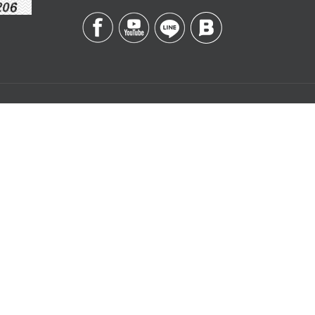
Contact
Management
บริษัท เอสดี อีบิสซิเนส
จำกัด
k
เลขที่ 328/3 ถนนลาดหญ้า
are
แขวงคลองสาน เขต
คลองสาน
กรุงเทพฯ 10600
y
อีเมล :
อบเครือข่าย
,
salesorder@vsm365.com
rt