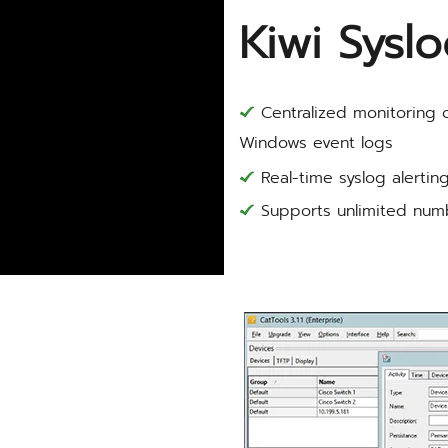
Kiwi Sysl
Centralized monitoring 
Windows event logs
Real-time syslog alertin
Supports unlimited numb