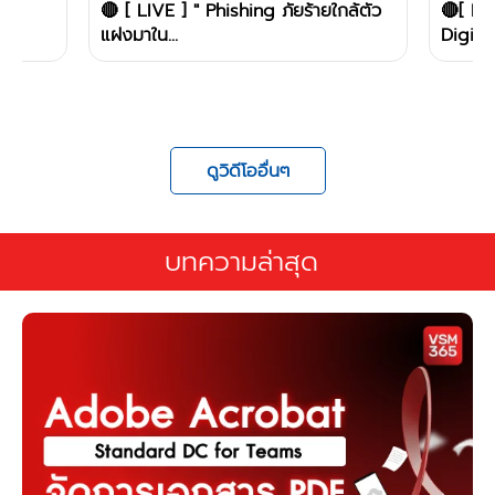
🔴 [ LIVE ] " Phishing ภัยร้ายใกล้ตัว
🔴[ LIV
แฝงมาใน...
Digital.
ดูวิดีโออื่นๆ
บทความล่าสุด