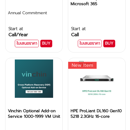
Microsoft 365
Annual Commitment
Start at
Start at
Call
/Year
Call
ใบเสนอราคา
BUY
ใบเสนอราคา
BUY
New Item
Vinchin Optional Add-on
HPE ProLiant DL160 Gen10
Service 1000-1999 VM Unit
5218 2.3GHz 16-core