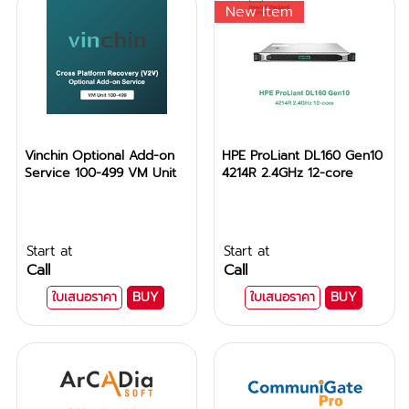
New Item
Vinchin Optional Add-on
HPE ProLiant DL160 Gen10
Service 100-499 VM Unit
4214R 2.4GHz 12-core
Start at
Start at
Call
Call
ใบเสนอราคา
BUY
ใบเสนอราคา
BUY