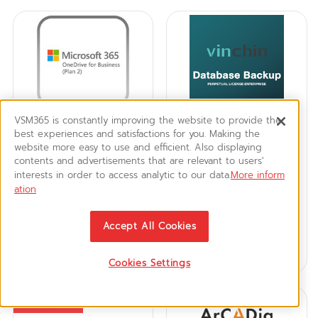
VSM365 is constantly improving the website to provide the
best experiences and satisfactions for you. Making the
OneDrive for Business
Vinchin Database Backup
website more easy to use and efficient. Also displaying
(Plan 2)
Perpetual License
contents and advertisements that are relevant to users'
Enterprise
Annual Commitment
Per Server
interests in order to access analytic to our data.
More inform
ation
Start at
Start at
Accept All Cookies
Call
/Year
Call
ใบเสนอราคา
BUY
ใบเสนอราคา
BUY
Cookies Settings
New Item