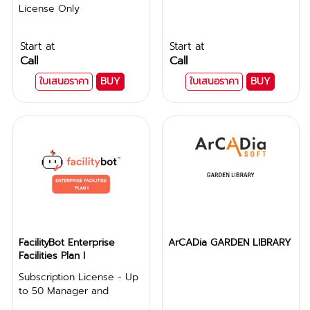
License Only
Start at
Start at
Call
Call
ใบเสนอราคา
BUY
ใบเสนอราคา
BUY
FacilityBot Enterprise
ArCADia GARDEN LIBRARY
Facilities Plan I
Subscription License - Up
to 50 Manager and
Technician Accounts