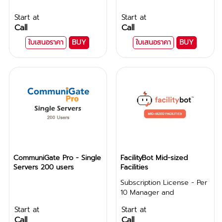
Start at
Start at
Call
Call
ใบเสนอราคา
BUY
ใบเสนอราคา
BUY
CommuniGate Pro - Single
FacilityBot Mid-sized
Servers 200 users
Facilities
Subscription License - Per
10 Manager and
Technician Accounts
Start at
Start at
Call
Call