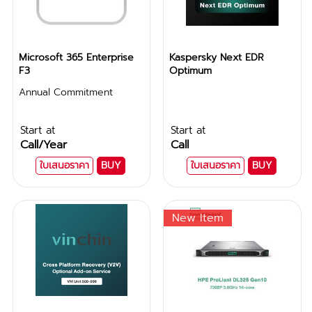
Microsoft 365 Enterprise
Kaspersky Next EDR
F3
Optimum
Annual Commitment
Start at
Start at
Call
/Year
Call
ใบเสนอราคา
BUY
ใบเสนอราคา
BUY
New Item