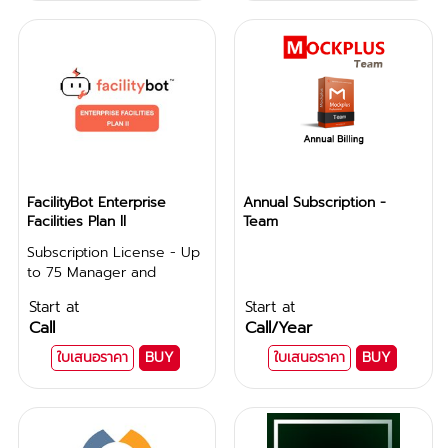
FacilityBot Enterprise
Annual Subscription -
Facilities Plan ll
Team
Subscription License - Up
to 75 Manager and
Technician Accounts
Start at
Start at
Call
Call
/Year
ใบเสนอราคา
BUY
ใบเสนอราคา
BUY