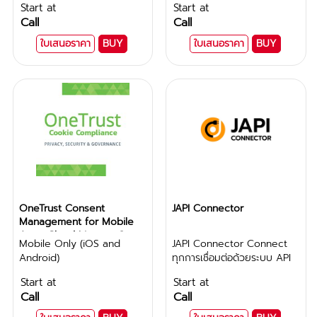
Start at
Start at
Call
Call
ใบเสนอราคา
BUY
ใบเสนอราคา
BUY
OneTrust Consent
JAPI Connector
Management for Mobile
Apps Cloud License 2
Mobile Only (iOS and
JAPI Connector Connect
App (Advanced Edition 1
Android)
ทุกการเชื่อมต่อด้วยระบบ API
Year)
จาก Softdebut
Start at
Start at
Call
Call