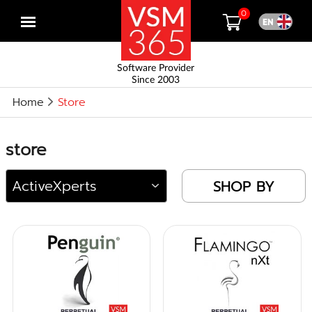
0
Open
menu
Software Provider
Since 2003
Home
Store
store
SHOP BY