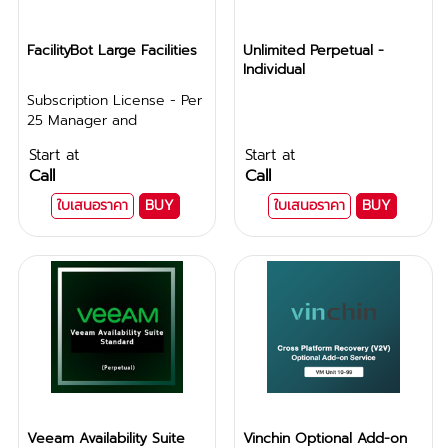
FacilityBot Large Facilities
Unlimited Perpetual -
Individual
Subscription License - Per
25 Manager and
Technician Accounts
Start at
Start at
Call
Call
ใบเสนอราคา
BUY
ใบเสนอราคา
BUY
Veeam Availability Suite
Vinchin Optional Add-on