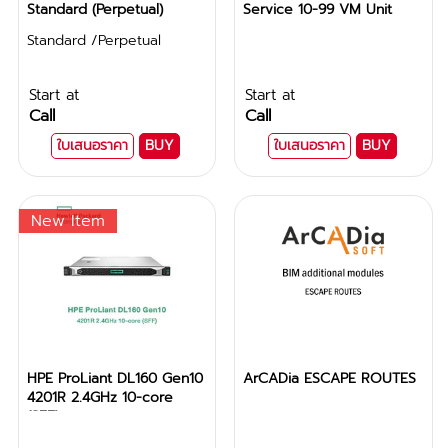
Standard (Perpetual)
Service 10-99 VM Unit
Standard /Perpetual
Start at
Start at
Call
Call
ใบเสนอราคา
BUY
ใบเสนอราคา
BUY
New Item
HPE ProLiant DL160 Gen10
ArCADia ESCAPE ROUTES
4201R 2.4GHz 10-core
(SFF)