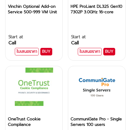
Vinchin Optional Add-on
HPE ProLiant DL325 Gen10
Service 500-999 VM Unit
7302P 3.0GHz 16-core
Start at
Start at
Call
Call
ใบเสนอราคา
BUY
ใบเสนอราคา
BUY
OneTrust Cookie
CommuniGate Pro - Single
Compliance
Servers 100 users