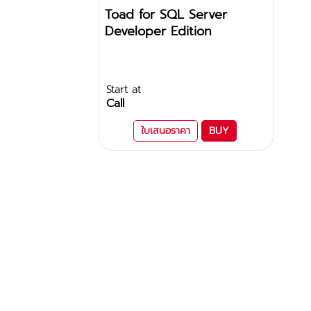
Toad for SQL Server
Developer Edition
Start at
Call
ใบเสนอราคา
BUY