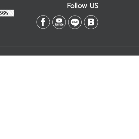
Follow US
Contact
Management
บริษัท เอสดี อีบิสซิเนส
จำกัด
k
เลขที่ 328/3 ถนนลาดหญ้า
are
แขวงคลองสาน เขต
คลองสาน
กรุงเทพฯ 10600
y
อีเมล :
อบเครือข่าย