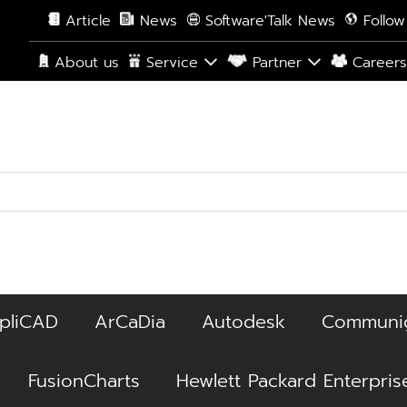
Article
News
Software'Talk News
Follow
About us
Service
Partner
Career
pliCAD
ArCaDia
Autodesk
Communi
FusionCharts
Hewlett Packard Enterpris