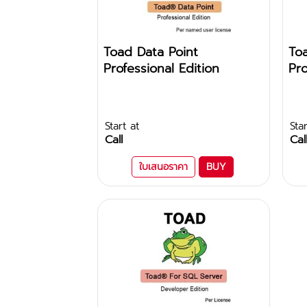
Toad Data Point
To
Professional Edition
Pro
Start at
Star
Call
Cal
ใบเสนอราคา
BUY