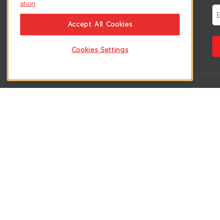
ation
News & Updates
ติดตามอัพเดทข่าวสาร, โปรโมชั่น, สินค้า
Accept All Cookies
ราคาพิเศษ ได้ก่อนใคร
Cookies Settings
VSM365 Support
Who are we 
สมาชิกเข้าสู่ระบบ
เกี่ยวกับเรา
วิธีการสั่งซื้อสินค้า
ร่วมงานกับเรา
คู่มือการชำระเงิน
สมัครเป็น rese
วิธีการจัดส่งสินค้า
สมัครเป็น sup
ดาวน์โหลดโบรชัวร์สินค้า
ลูกค้าของเรา
อบรมสินค้า
บทความ
ประกาศความเป็นส่วนตัว
วิดีโอ