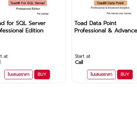
ad for SQL Server
Toad Data Point
fessional Edition
Professional & Advanc
Analytics
t at
Start at
l
Call
ใบเสนอราคา
BUY
ใบเสนอราคา
BUY