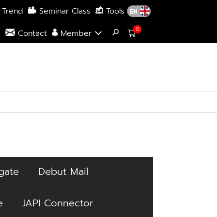
 Trend
Seminar Class
Tools
0
s
Contact
Member
gate
Debut Mail
e
JAPI Connector