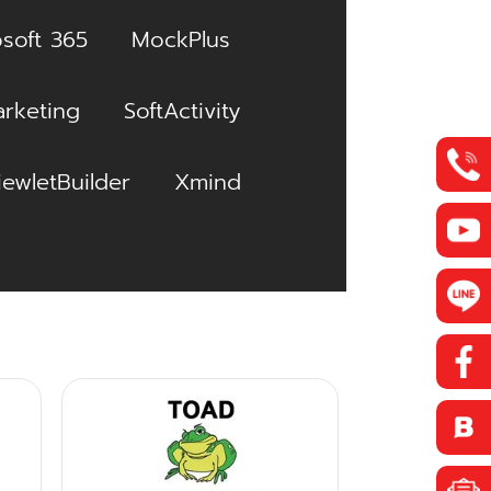
soft 365
MockPlus
rketing
SoftActivity
iewletBuilder
Xmind