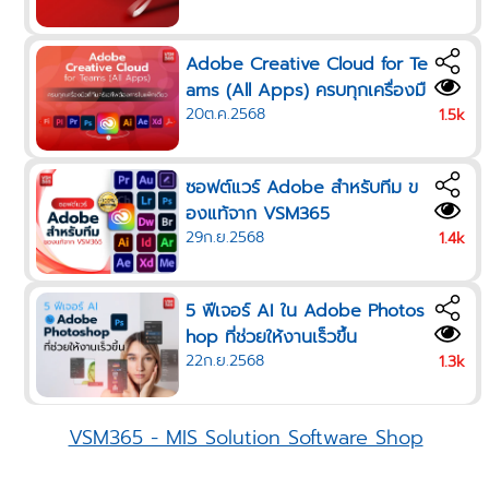
Adobe Creative Cloud for Te
ams (All Apps) ครบทุกเครื่องมื
20ต.ค.2568
อที่ทีมครีเอทีฟต้องการในแพ็กเดี
1.5k
ยว
ซอฟต์แวร์ Adobe สำหรับทีม ข
องแท้จาก VSM365
29ก.ย.2568
1.4k
5 ฟีเจอร์ AI ใน Adobe Photos
hop ที่ช่วยให้งานเร็วขึ้น
22ก.ย.2568
1.3k
VSM365 - MIS Solution Software Shop