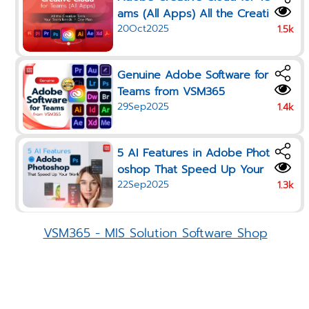
ams (All Apps) All the Creati
20Oct2025
ve Tools Your Team Needs i
1.5k
n One Plan
Genuine Adobe Software for
Teams from VSM365
29Sep2025
1.4k
5 AI Features in Adobe Phot
oshop That Speed Up Your
22Sep2025
Work in 2025
1.3k
VSM365 - MIS Solution Software Shop