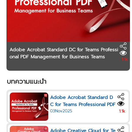
Adobe Acrobat Standard DC for Teams Professi
onal PDF Management for Business Teams
1.1k
บทความแนะนำ
Adobe Acrobat Standard D
C for Teams Professional PDF
03Nov2025
Management for Business Te
1.1k
ams
Adobe Creative Cloud for Te