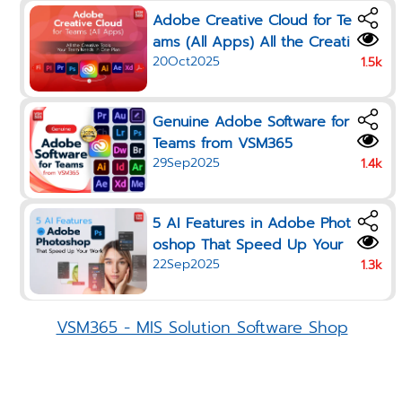
Adobe Creative Cloud for Te
ams (All Apps) All the Creati
20Oct2025
ve Tools Your Team Needs i
1.5k
n One Plan
Genuine Adobe Software for
Teams from VSM365
29Sep2025
1.4k
5 AI Features in Adobe Phot
oshop That Speed Up Your
22Sep2025
Work in 2025
1.3k
VSM365 - MIS Solution Software Shop