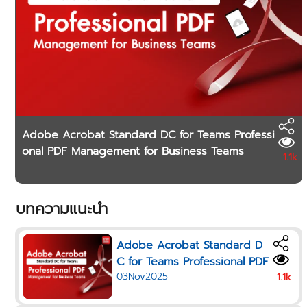
Adobe Acrobat Standard DC for Teams Professi
onal PDF Management for Business Teams
1.1k
บทความแนะนำ
Adobe Acrobat Standard D
C for Teams Professional PDF
03Nov2025
Management for Business Te
1.1k
ams