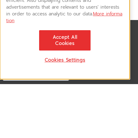
efficient. Also displaying contents and
advertisements that are relevant to users' interests
in order to access analytic to our data.
More informa
tion
News & Updates
Accept All
ติดตามอัพเดทข่าวสาร, โปรโมชั่น, สินค้าราคาพิเศษ ได้ก่อนใคร
Cookies
Cookies Settings
Follow US