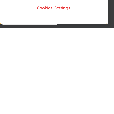
Cookies Settings
Follow US
VSM365 Support +
Who are we ? +
Our Product +