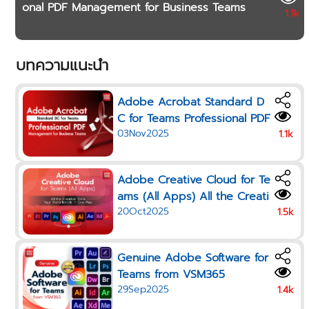
onal PDF Management for Business Teams
1.1k
บทความแนะนำ
Adobe Acrobat Standard D
C for Teams Professional PDF
03Nov2025
Management for Business Te
1.1k
ams
Adobe Creative Cloud for Te
ams (All Apps) All the Creati
20Oct2025
ve Tools Your Team Needs i
1.5k
n One Plan
Genuine Adobe Software for
Teams from VSM365
29Sep2025
1.4k