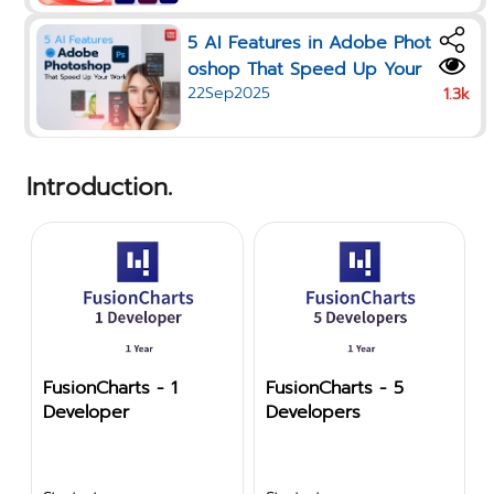
5 AI Features in Adobe Phot
oshop That Speed Up Your
22Sep2025
Work in 2025
1.3k
Introduction.
FusionCharts - 5
FusionCharts -
Developers
Enterprises