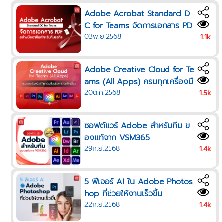
Adobe Acrobat Standard D
C for Teams จัดการเอกสาร PD
03พ.ย.2568
F อย่างมืออาชีพสำหรับทีมธุรกิจ
1.1k
Adobe Creative Cloud for Te
ams (All Apps) ครบทุกเครื่องมื
20ต.ค.2568
อที่ทีมครีเอทีฟต้องการในแพ็กเดี
1.5k
ยว
ซอฟต์แวร์ Adobe สำหรับทีม ข
องแท้จาก VSM365
29ก.ย.2568
1.4k
5 ฟีเจอร์ AI ใน Adobe Photos
hop ที่ช่วยให้งานเร็วขึ้น
22ก.ย.2568
1.4k