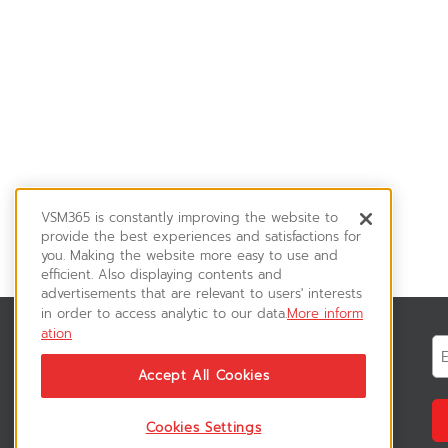
VSM365 is constantly improving the website to
provide the best experiences and satisfactions for
you. Making the website more easy to use and
efficient. Also displaying contents and
advertisements that are relevant to users' interests
in order to access analytic to our data.
More inform
ation
News & Updates
ติดตามอัพเดทข่าวสาร, โปรโมชั่น, สินค้า
Accept All Cookies
ราคาพิเศษ ได้ก่อนใคร
Cookies Settings