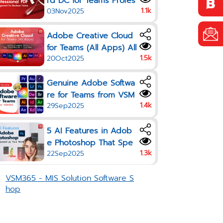
rd DC for Teams Profes
1.1k
03Nov2025
sional PDF Managemen
t for Business Teams
Adobe Creative Cloud
for Teams (All Apps) All
1.5k
20Oct2025
the Creative Tools Your
Team Needs in One Pla
Genuine Adobe Softwa
n
re for Teams from VSM
1.4k
29Sep2025
365
5 AI Features in Adob
e Photoshop That Spe
1.3k
22Sep2025
ed Up Your Work in 20
25
VSM365 - MIS Solution Software S
hop