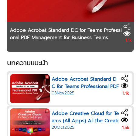
Adobe Acrobat Standard DC for Teams Professi
onal PDF Management for Business Teams
1.1k
บทความแนะนำ
Adobe Acrobat Standard D
C for Teams Professional PDF
03Nov2025
Management for Business Te
1.1k
ams
Adobe Creative Cloud for Te
ams (All Apps) All the Creati
20Oct2025
ve Tools Your Team Needs i
1.5k
n One Plan