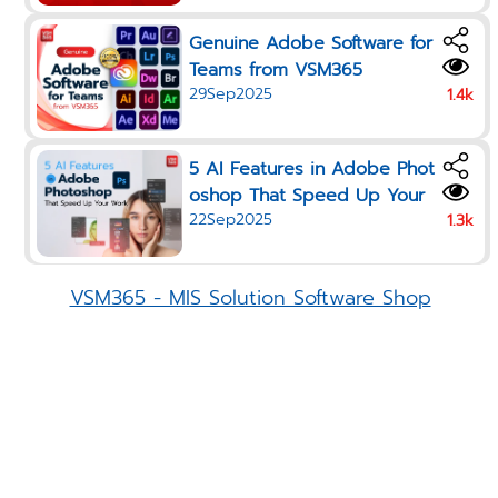
Genuine Adobe Software for
Teams from VSM365
29Sep2025
1.4k
5 AI Features in Adobe Phot
oshop That Speed Up Your
22Sep2025
Work in 2025
1.3k
VSM365 - MIS Solution Software Shop