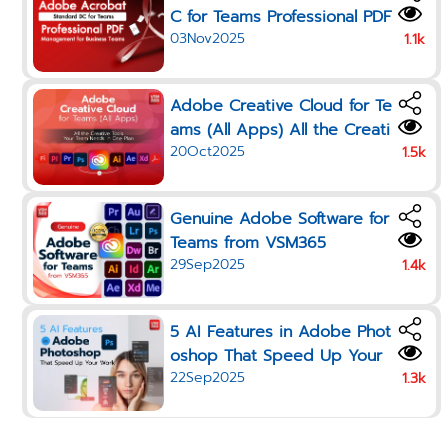
C for Teams Professional PDF
03Nov2025
Management for Business Te
1.1k
ams
Adobe Creative Cloud for Te
ams (All Apps) All the Creati
20Oct2025
ve Tools Your Team Needs i
1.5k
n One Plan
Genuine Adobe Software for
Teams from VSM365
29Sep2025
1.4k
5 AI Features in Adobe Phot
oshop That Speed Up Your
22Sep2025
Work in 2025
1.3k