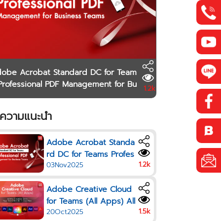
obe Acrobat Standard DC for Team
Professional PDF Management for Bu
1.2k
ness Teams
ความแนะนำ
Adobe Acrobat Standa
rd DC for Teams Profes
1.2k
03Nov2025
sional PDF Managemen
t for Business Teams
Adobe Creative Cloud
for Teams (All Apps) All
1.5k
20Oct2025
the Creative Tools Your