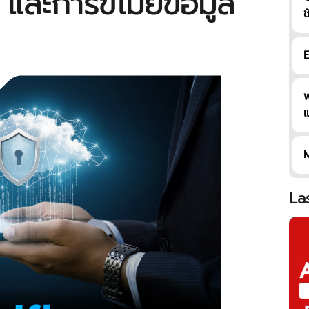
และการขโมยข้อมูล
ช
E
พ
แ
ร
a
M
La