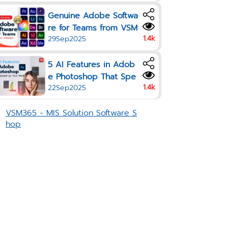
Team Needs in One Pla
Genuine Adobe Softwa
n
re for Teams from VSM
1.4k
29Sep2025
365
5 AI Features in Adob
e Photoshop That Spe
1.4k
22Sep2025
ed Up Your Work in 20
25
VSM365 - MIS Solution Software S
hop