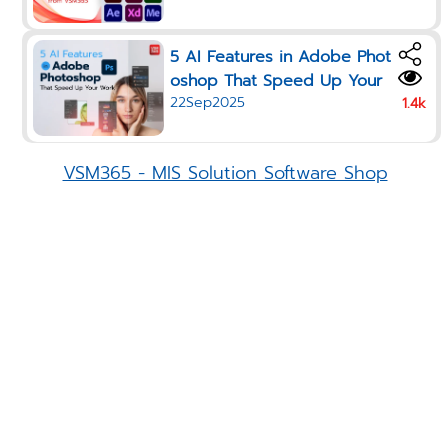
5 AI Features in Adobe Phot
oshop That Speed Up Your
22Sep2025
Work in 2025
1.4k
VSM365 - MIS Solution Software Shop