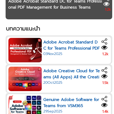
Adobe Acrobat Standard DC for Teams Professi
onal PDF Management for Business Teams
1.2k
บทความแนะนำ
Adobe Acrobat Standard D
C for Teams Professional PDF
03Nov2025
Management for Business Te
1.2k
ams
Adobe Creative Cloud for Te
ams (All Apps) All the Creati
20Oct2025
ve Tools Your Team Needs i
1.5k
n One Plan
Genuine Adobe Software for
Teams from VSM365
29Sep2025
1.4k