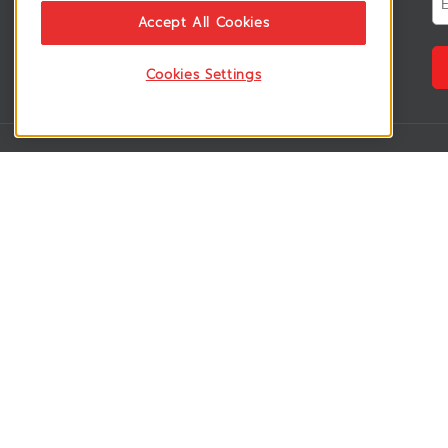
ติดตามอัพเดทข่าวสาร, โปรโมชั่น, สินค้า
Accept All Cookies
ราคาพิเศษ ได้ก่อนใคร
Cookies Settings
VSM365 Support
Who are we 
สมาชิกเข้าสู่ระบบ
เกี่ยวกับเรา
วิธีการสั่งซื้อสินค้า
ร่วมงานกับเรา
คู่มือการชำระเงิน
สมัครเป็น rese
วิธีการจัดส่งสินค้า
สมัครเป็น sup
ดาวน์โหลดโบรชัวร์สินค้า
ลูกค้าของเรา
อบรมสินค้า
บทความ
ประกาศความเป็นส่วนตัว
วิดีโอ
Blockdit