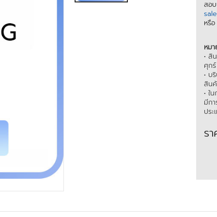
สอบถ
sal
หรื
หมาย
• สิ
ศุกร
• บร
สินค
• ใน
มีกา
ประ
รา