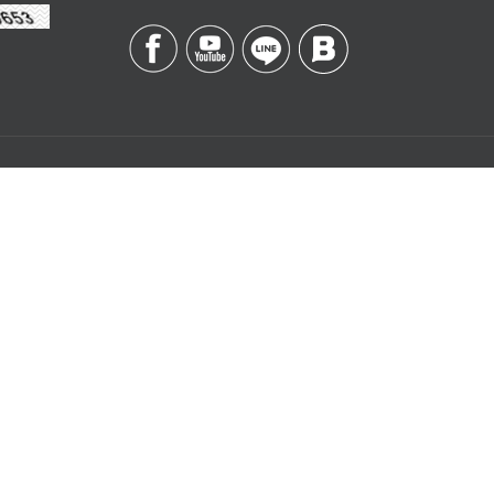
Contact
Management
บริษัท เอสดี อีบิสซิเนส
จำกัด
k
เลขที่ 328/3 ถนนลาดหญ้า
are
แขวงคลองสาน เขต
คลองสาน
กรุงเทพฯ 10600
y
อีเมล :
อบเครือข่าย
,
salesorder@vsm365.com
rt