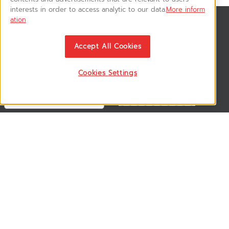
interests in order to access analytic to our data.
More inform
ation
สมัครรับข่าวสาร
ติดตามอัพเดทข่าวสาร, โปรโมชั่น, สินค้าราคาพิเศษ ได้ก่อนใคร
Accept All Cookies
Cookies Settings
ติดตามเรา
VSM365 Support +