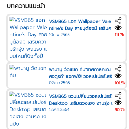
บทความแนะนำ
VSM365 แจก Wallpaper Vale
ntine's Day สายมูต้องมี เสริมค
10ก.พ.2565
วามรักรุ่ง พุ่งแรง แบบไหนก็ปังทั้
111.7k
งปี
พามามู วัดแขก กับ"เทศกาลคเณ
ศจตุรถี" แจกฟรี!! วอลเปเปอร์เสริ
02ก.ย.2565
มดวง บูชาพระพิฆเนศตามวันเกิด
101.5k
VSM365 ชวนเปลี่ยนวอลเปเปอร์
Desktop เสริมดวงเฮง งานรุ่ง เ
12พ.ค.2564
งินปัง
90.7k