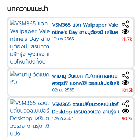
บทความแนะนำ
VSM365 แจก Wallpaper Vale
ntine's Day สายมูต้องมี เสริมค
10ก.พ.2565
วามรักรุ่ง พุ่งแรง แบบไหนก็ปังทั้
111.7k
งปี
พามามู วัดแขก กับ"เทศกาลคเณ
ศจตุรถี" แจกฟรี!! วอลเปเปอร์เสริ
02ก.ย.2565
มดวง บูชาพระพิฆเนศตามวันเกิด
101.5k
VSM365 ชวนเปลี่ยนวอลเปเปอร์
Desktop เสริมดวงเฮง งานรุ่ง เ
12พ.ค.2564
งินปัง
90.7k