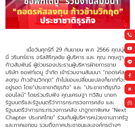
เมื่อวันศุกร์ที่ 29 กันยายน พ.ศ. 2566 คุณนุ่น
นี่ วรินทร์ธาร จรัสสิริกุลชัย ผู้บริหาร และ คุณ กฤษฎา
ก้าวสัมพันธ์ ผู้ช่วยรองประธานผู้บริหารฝ่ายการขาย
บริษัท ซอฟท์เดบู จำกัด เข้าร่วมงานสัมมนา “ถอดรหัส
ลงทุน ก้าวข้ามวิกฤต” ถ้าไม่ยอมเปลี่ยนแปลงก็ยากที่จะ
อยู่รอด โดย“ประชาชาติธุรกิจ” และ “ประชาชาติธุรกิจ
ออนไลน์” โดยร่วมรับฟัง คุณเศรษฐา ทวีสิน นายก
รัฐมนตรีและรัฐมนตรีว่าการกระทรวงการคลัง และ
รัฐมนตรีว่าการกระทรวงการคลัง ปาฐกถาพิเศษ “Next
Chapter ประเทศไทย” ร่วมกับผู้บริหารหน่วยงานภาครัฐ
และภาคเอกชน รวมถึงภาคประชาชนและองค์กรต่างๆ