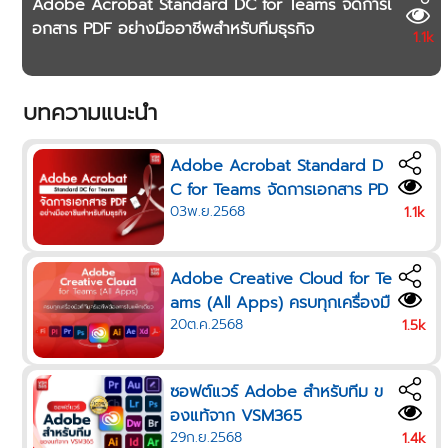
Adobe Acrobat Standard DC for Teams จัดการเ
อกสาร PDF อย่างมืออาชีพสำหรับทีมธุรกิจ
1.1k
บทความแนะนำ
Adobe Acrobat Standard D
C for Teams จัดการเอกสาร PD
03พ.ย.2568
F อย่างมืออาชีพสำหรับทีมธุรกิจ
1.1k
Adobe Creative Cloud for Te
ams (All Apps) ครบทุกเครื่องมื
20ต.ค.2568
อที่ทีมครีเอทีฟต้องการในแพ็กเดี
1.5k
ยว
ซอฟต์แวร์ Adobe สำหรับทีม ข
องแท้จาก VSM365
29ก.ย.2568
1.4k