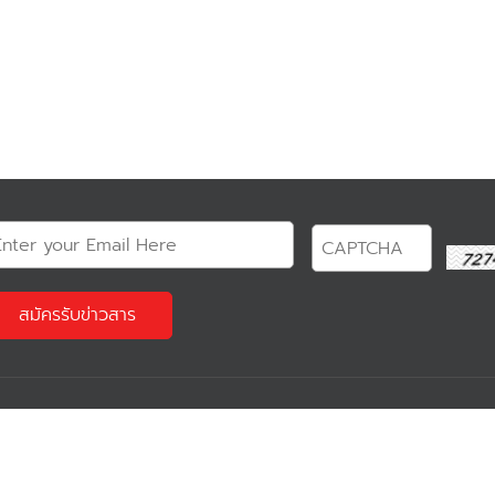
?
Our Product
Reservation 
Communicating Software
Software