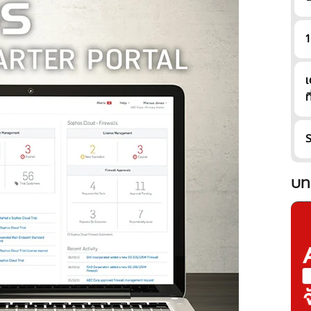
1
เ
ท
S
บท