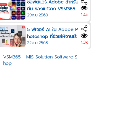
ซอฟต์แวร์ Adobe สำหรับ
ทีม ของแท้จาก VSM365
1.4k
29ก.ย.2568
5 ฟีเจอร์ AI ใน Adobe P
hotoshop ที่ช่วยให้งานเร็
1.3k
22ก.ย.2568
วขึ้น
VSM365 - MIS Solution Software S
hop