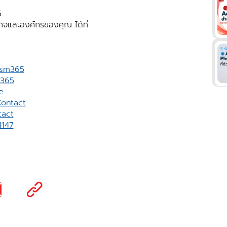
..
รกิจและองค์กรของคุณ ได้ที่
vsm365
m365
e
ontact
act
4147