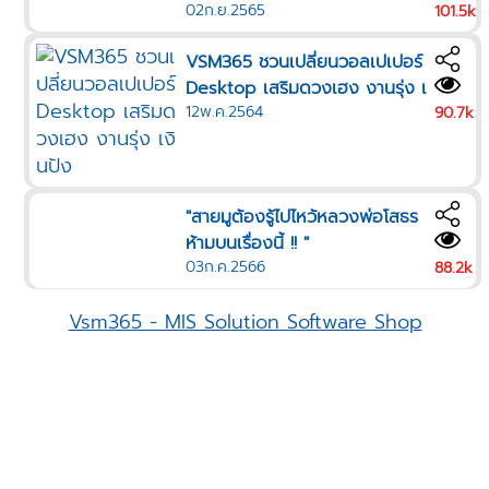
02ก.ย.2565
มดวง บูชาพระพิฆเนศตามวันเกิด
101.5k
VSM365 ชวนเปลี่ยนวอลเปเปอร์
Desktop เสริมดวงเฮง งานรุ่ง เ
12พ.ค.2564
งินปัง
90.7k
"สายมูต้องรู้ไปไหว้หลวงพ่อโสธร
ห้ามบนเรื่องนี้ !! "
03ก.ค.2566
88.2k
Vsm365 - MIS Solution Software Shop