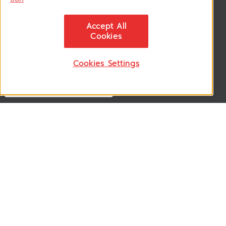
สมัครรับข่าวสาร
Accept All
ติดตามอัพเดทข่าวสาร, โปรโมชั่น, สินค้าราคาพิเศษ ได้ก่อนใคร
Cookies
Cookies Settings
ติดตามเรา
VSM365 Support +