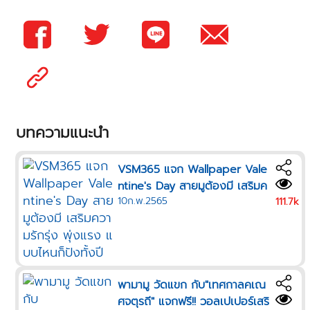
บทความแนะนำ
VSM365 แจก Wallpaper Vale
ntine's Day สายมูต้องมี เสริมค
10ก.พ.2565
วามรักรุ่ง พุ่งแรง แบบไหนก็ปังทั้
111.7k
งปี
พามามู วัดแขก กับ"เทศกาลคเณ
ศจตุรถี" แจกฟรี!! วอลเปเปอร์เสริ