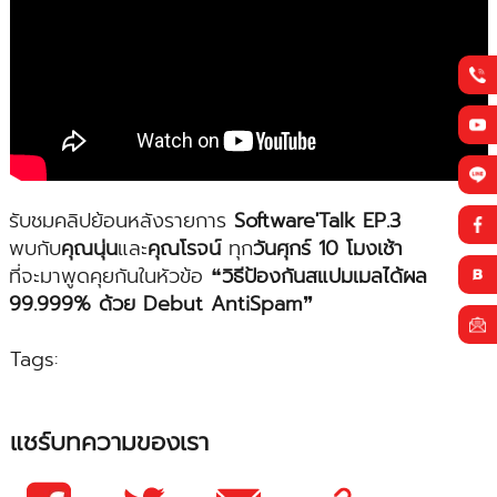
รับชมคลิปย้อนหลังรายการ
Software'Talk EP.3
พบกับ
คุณนุ่น
และ
คุณโรจน์
ทุก
วันศุกร์ 10 โมงเช้า
ที่จะมาพูดคุยกันในหัวข้อ ❝
วิธีป้องกันสแปมเมลได้ผล
99.999% ด้วย Debut AntiSpam
❞
Tags:
แชร์บทความของเรา