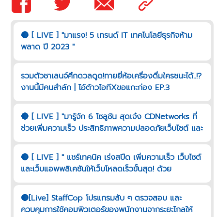
🔴 [ LIVE ] "มาแรง! 5 เทรนด์ IT เทคโนโลยีธุรกิจห้าม
พลาด ปี 2023 "
รวมตัวชาเลนจ์ศึกดวลดูด!ทายยี่ห้อเครื่องดื่มใครชนะได้..!?
งานนี้มีคนสำลัก | ไอ้ต้าวไอทีXขอแกะก่อง EP.3
🔴 [ LIVE ] "มารู้จัก 6 โซลูชัน สุดเจ๋ง CDNetworks ที่
ช่วยเพิ่มความเร็ว ประสิทธิภาพความปลอดภัยเว็บไซต์ และ
เว็บแอพพลิเคชันมีอะไรบ้าง"
🔴 [ LIVE ] " แชร์เทคนิค เร่งสปีด เพิ่มความเร็ว เว็บไซต์
และเว็บแอพพลิเคชันให้เว็บโหลดเร็วขั้นสุด! ด้วย
CDNETWORKS "
🔴[Live] StaffCop โปรแกรมลับ ๆ ตรวจสอบ และ
ควบคุมการใช้คอมพิวเตอร์ของพนักงานจากระยะไกลให้