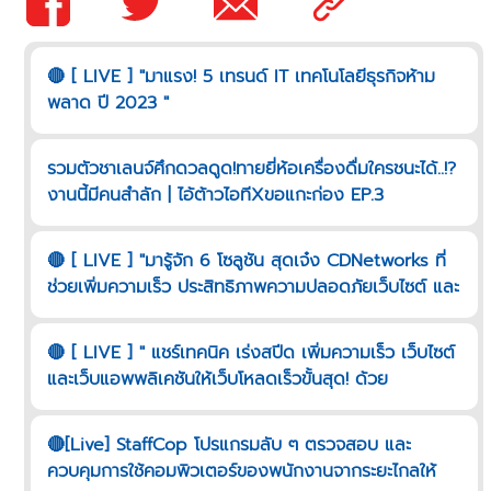
🔴 [ LIVE ] "มาแรง! 5 เทรนด์ IT เทคโนโลยีธุรกิจห้าม
พลาด ปี 2023 "
รวมตัวชาเลนจ์ศึกดวลดูด!ทายยี่ห้อเครื่องดื่มใครชนะได้..!?
งานนี้มีคนสำลัก | ไอ้ต้าวไอทีXขอแกะก่อง EP.3
🔴 [ LIVE ] "มารู้จัก 6 โซลูชัน สุดเจ๋ง CDNetworks ที่
ช่วยเพิ่มความเร็ว ประสิทธิภาพความปลอดภัยเว็บไซต์ และ
เว็บแอพพลิเคชันมีอะไรบ้าง"
🔴 [ LIVE ] " แชร์เทคนิค เร่งสปีด เพิ่มความเร็ว เว็บไซต์
และเว็บแอพพลิเคชันให้เว็บโหลดเร็วขั้นสุด! ด้วย
CDNETWORKS "
🔴[Live] StaffCop โปรแกรมลับ ๆ ตรวจสอบ และ
ควบคุมการใช้คอมพิวเตอร์ของพนักงานจากระยะไกลให้