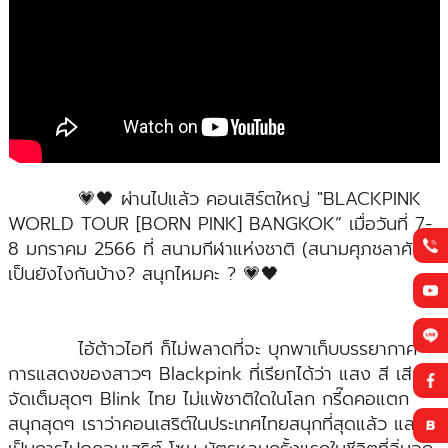
💗🖤 ผ่านไปแล้ว คอนเสิร์ตใหญ่ "BLACKPINK
WORLD TOUR [BORN PINK] BANGKOK” เมื่อวันที่ 7-
8 มกราคม 2566 ที่ สนามกีฬาแห่งชาติ (สนามศุภชลาศัย)
เป็นยังไงกันบ้าง? สนุกไหมคะ ? 💗🖤
ไอ้ต้าวไอที ก็ไม่พลาดที่จะ บุกพาเก็บบรรยากาศ
การแสดงของสาวๆ Blackpink ที่เรียกได้ว่า แสง สี เสียง
จัดเต็มสุดๆ Blink ไทย ไม่แพ้ชาติใดในโลก กรี๊ดคอแตก
สนุกสุดๆ เราว่าคอนเสริต์ในประเทศไทยสนุกที่สุดแล้ว และ