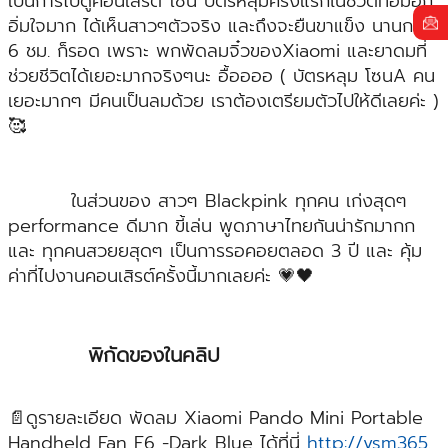
เป็นการไปดูคอนเสริต์ โซน บัตรหลุมครั้งแรกในชีวิตที่อิ่มอก
อิ่มใจมาก ได้เห็นสาวๆตัวจริง และถึงจะยืนขาแข็ง นานกว่า
6 ชม. ก็รอด เพราะ พกพัดลมจิ๋วของXiaomi และยาดมที่
ช่วยชีวิตได้เยอะมากจริงๆนะ อื้ออออ ( บัตรหลุม โซนA คน
เยอะมากๆ มีคนเป็นลมด้วย เราต้องเตรียมตัวไปให้ดีเลยค่ะ )
🥰
ในส่วนของ สาวๆ Blackpink ทุกคน เก่งสุดๆ
performance ดีมาก ขี้เล่น พูดภาษาไทยกันน่ารักมากก
และ ทุกคนสวยยสุดๆ เป็นการรอคอยตลอด 3 ปี และ คุ้ม
ค่าที่ไปงานคอนเสิรต์ครั้งนี้มากเลยค่ะ 💗🖤
พิกัดของในคลิป
📄ดูรายละเอียด พัดลม Xiaomi Pando Mini Portable
Handheld Fan F6 -Dark Blue ได้ที่นี่
http://vsm365.