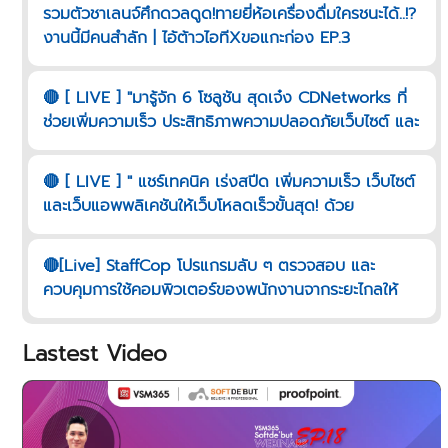
รวมตัวชาเลนจ์ศึกดวลดูด!ทายยี่ห้อเครื่องดื่มใครชนะได้..!?
งานนี้มีคนสำลัก | ไอ้ต้าวไอทีXขอแกะก่อง EP.3
🔴 [ LIVE ] "มารู้จัก 6 โซลูชัน สุดเจ๋ง CDNetworks ที่
ช่วยเพิ่มความเร็ว ประสิทธิภาพความปลอดภัยเว็บไซต์ และ
เว็บแอพพลิเคชันมีอะไรบ้าง"
🔴 [ LIVE ] " แชร์เทคนิค เร่งสปีด เพิ่มความเร็ว เว็บไซต์
และเว็บแอพพลิเคชันให้เว็บโหลดเร็วขั้นสุด! ด้วย
CDNETWORKS "
🔴[Live] StaffCop โปรแกรมลับ ๆ ตรวจสอบ และ
ควบคุมการใช้คอมพิวเตอร์ของพนักงานจากระยะไกลให้
ปลอดภัย
Lastest Video