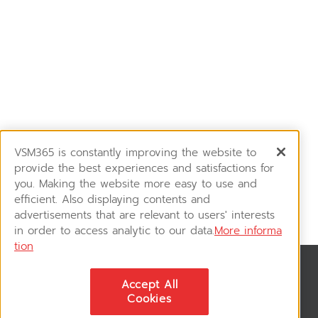
VSM365 is constantly improving the website to
provide the best experiences and satisfactions for
you. Making the website more easy to use and
efficient. Also displaying contents and
advertisements that are relevant to users' interests
in order to access analytic to our data.
More informa
tion
News & Updates
Accept All
ติดตามอัพเดทข่าวสาร, โปรโมชั่น, สินค้าราคาพิเศษ ได้ก่อนใคร
Cookies