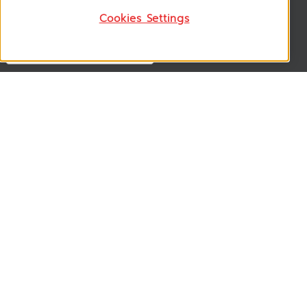
Cookies Settings
Follow US
VSM365 Support +
Who are we ? +
Our Product +