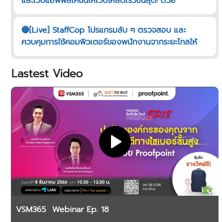
และเว็บแอพพลิเคชันให้เว็บโหลดเร็วขั้นสุด! ด้วย
CDNETWORKS "
🔴[Live] StaffCop โปรแกรมลับ ๆ ตรวจสอบ และ
ควบคุมการใช้คอมพิวเตอร์ของพนักงานจากระยะไกลให้
ปลอดภัย
Lastest Video
VSM365 Webinar Ep. 18