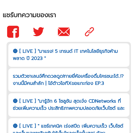
แชร์บทความของเรา
🔴 [ LIVE ] "มาแรง! 5 เทรนด์ IT เทคโนโลยีธุรกิจห้าม
พลาด ปี 2023 "
รวมตัวชาเลนจ์ศึกดวลดูด!ทายยี่ห้อเครื่องดื่มใครชนะได้..!?
งานนี้มีคนสำลัก | ไอ้ต้าวไอทีXขอแกะก่อง EP.3
🔴 [ LIVE ] "มารู้จัก 6 โซลูชัน สุดเจ๋ง CDNetworks ที่
ช่วยเพิ่มความเร็ว ประสิทธิภาพความปลอดภัยเว็บไซต์ และ
เว็บแอพพลิเคชันมีอะไรบ้าง"
🔴 [ LIVE ] " แชร์เทคนิค เร่งสปีด เพิ่มความเร็ว เว็บไซต์