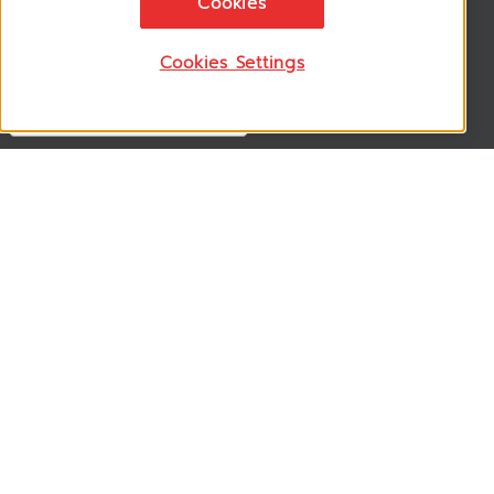
ติดตามอัพเดทข่าวสาร, โปรโมชั่น, สินค้าราคาพิเศษ ได้ก่อนใคร
Cookies
Cookies Settings
Follow US
VSM365 Support +
Who are we ? +
Our Product +