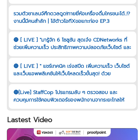
รวมตัวชาเลนจ์ศึกดวลดูด!ทายยี่ห้อเครื่องดื่มใครชนะได้..!?
งานนี้มีคนสำลัก | ไอ้ต้าวไอทีXขอแกะก่อง EP.3
🔴 [ LIVE ] "มารู้จัก 6 โซลูชัน สุดเจ๋ง CDNetworks ที่
ช่วยเพิ่มความเร็ว ประสิทธิภาพความปลอดภัยเว็บไซต์ และ
เว็บแอพพลิเคชันมีอะไรบ้าง"
🔴 [ LIVE ] " แชร์เทคนิค เร่งสปีด เพิ่มความเร็ว เว็บไซต์
และเว็บแอพพลิเคชันให้เว็บโหลดเร็วขั้นสุด! ด้วย
CDNETWORKS "
🔴[Live] StaffCop โปรแกรมลับ ๆ ตรวจสอบ และ
ควบคุมการใช้คอมพิวเตอร์ของพนักงานจากระยะไกลให้
ปลอดภัย
Lastest Video