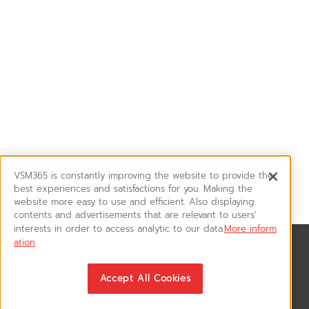
VSM365 is constantly improving the website to provide the
best experiences and satisfactions for you. Making the
website more easy to use and efficient. Also displaying
contents and advertisements that are relevant to users'
interests in order to access analytic to our data.
More inform
ation
News & Updates
ติดตามอัพเดทข่าวสาร, โปรโมชั่น, สินค้าราคาพิเศษ ได้ก่อนใคร
Accept All Cookies