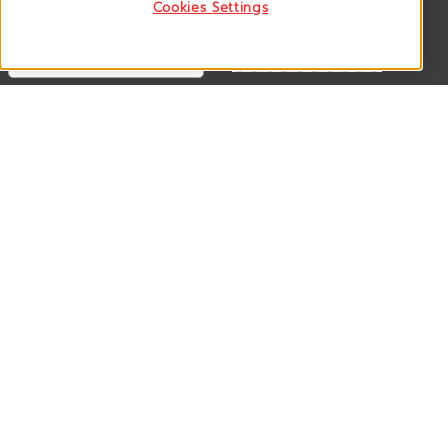
Cookies Settings
Follow US
VSM365 Support +
Who are we ? +
Our Product +