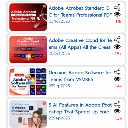
Adobe Acrobat Standard D
C for Teams Professional PDF
03Nov2025
Management for Business Te
1.1k
ams
Adobe Creative Cloud for Te
ams (All Apps) All the Creati
20Oct2025
ve Tools Your Team Needs i
1.5k
n One Plan
Genuine Adobe Software for
Teams from VSM365
29Sep2025
1.4k
5 AI Features in Adobe Phot
oshop That Speed Up Your
22Sep2025
Work in 2025
1.3k