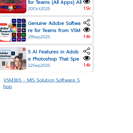
for Teams (All Apps) All
1.5k
20Oct2025
the Creative Tools Your
Team Needs in One Pla
Genuine Adobe Softwa
n
re for Teams from VSM
1.4k
29Sep2025
365
5 AI Features in Adob
e Photoshop That Spe
1.4k
22Sep2025
ed Up Your Work in 20
25
VSM365 - MIS Solution Software S
hop