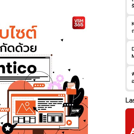
ร
K
D
ฟ
อ
เ
La