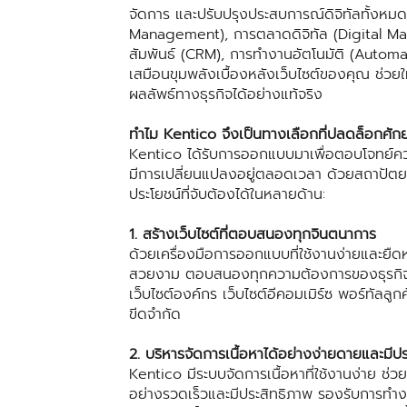
จัดการ และปรับปรุงประสบการณ์ดิจิทัลทั้งหมดไว
Management), การตลาดดิจิทัล (Digital Mar
สัมพันธ์ (CRM), การทำงานอัตโนมัติ (Automat
เสมือนขุมพลังเบื้องหลังเว็บไซต์ของคุณ ช่วยใ
ผลลัพธ์ทางธุรกิจได้อย่างแท้จริง
ทำไม Kentico จึงเป็นทางเลือกที่ปลดล็อกศั
Kentico ได้รับการออกแบบมาเพื่อตอบโจทย์ควา
มีการเปลี่ยนแปลงอยู่ตลอดเวลา ด้วยสถาปัตยก
ประโยชน์ที่จับต้องได้ในหลายด้าน:
1. สร้างเว็บไซต์ที่ตอบสนองทุกจินตนาการ
ด้วยเครื่องมือการออกแบบที่ใช้งานง่ายและยืดห
สวยงาม ตอบสนองทุกความต้องการของธุรกิจ และม
เว็บไซต์องค์กร เว็บไซต์อีคอมเมิร์ซ พอร์ทัลลูก
ขีดจำกัด
2. บริหารจัดการเนื้อหาได้อย่างง่ายดายและมีป
Kentico มีระบบจัดการเนื้อหาที่ใช้งานง่าย ช่
อย่างรวดเร็วและมีประสิทธิภาพ รองรับการทำ