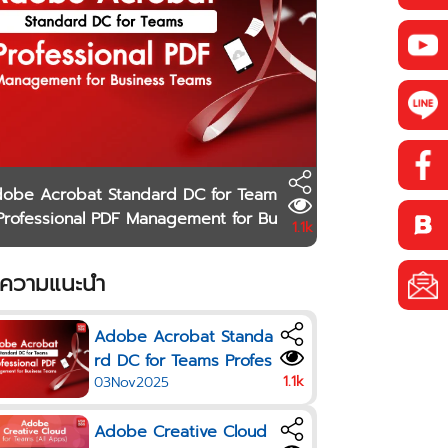
obe Acrobat Standard DC for Team
Professional PDF Management for Bu
1.1k
ness Teams
ความแนะนำ
Adobe Acrobat Standa
rd DC for Teams Profes
1.1k
03Nov2025
sional PDF Managemen
t for Business Teams
Adobe Creative Cloud