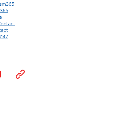
vsm365
m365
e
ontact
act
4147