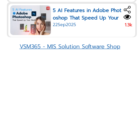
5 AI Features in Adobe Phot
oshop That Speed Up Your
22Sep2025
Work in 2025
1.3k
VSM365 - MIS Solution Software Shop