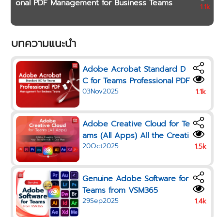
onal PDF Management for Business Teams
1.1k
บทความแนะนำ
Adobe Acrobat Standard D
C for Teams Professional PDF
03Nov2025
Management for Business Te
1.1k
ams
Adobe Creative Cloud for Te
ams (All Apps) All the Creati
20Oct2025
ve Tools Your Team Needs i
1.5k
n One Plan
Genuine Adobe Software for
Teams from VSM365
29Sep2025
1.4k