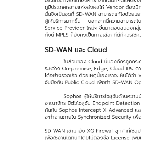
ประสิทธิภาพให้แก่องค์กร จากเดิมที่คิดแค่ต้อง
ภูมิประเทศหลายแห่งส่งผลให้ Vendor ต้องมี
นั่นจึงเป็นจุดที่ SD-WAN สามารถแก้ไขด้วยแ
ผู้ให้บริการมากขึ้น นอกจากนี้ความสามารถ
Service Provider ใหม่ๆ ขึ้นมาตอบสนองกลุ
ทั้งนี้ MPLS ก็ยังคงเป็นทางเลือกที่ดีที่ควรใ
SD-WAN และ Cloud
ในส่วนของ Cloud นั้นองค์กรถูกกระตุ้นด้ว
ระหว่าง On-premise, Edge, Cloud และ ดาต้
ได้อย่างรวดเร็ว ด้วยเหตุนี้เองเราจะเห็นได้
จับมือกับ Public Cloud เพื่อทำ SD-WAN Op
Sophos ผู้ให้บริการโซลูชันด้านความมั
อาณาจักร มีตัวโซลูชัน Endpoint Detecti
กันกับ Sophos Intercept X Advanced และโ
จะทำงานภายใน Synchronized Security เพื่อให
SD-WAN เข้ามายัง XG Firewall ลูกค้าที่ใช้อุป
เพื่อใช้งานได้ทันทีโดยไม่ต้องซื้อ License เ