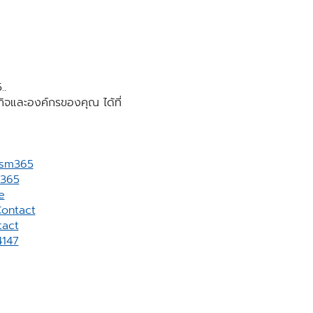
..
รกิจและองค์กรของคุณ ได้ที่
vsm365
m365
e
ontact
act
4147