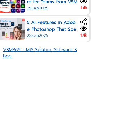
re for Teams from VSM
1.4k
29Sep2025
365
5 AI Features in Adob
e Photoshop That Spe
1.4k
22Sep2025
ed Up Your Work in 20
25
VSM365 - MIS Solution Software S
hop