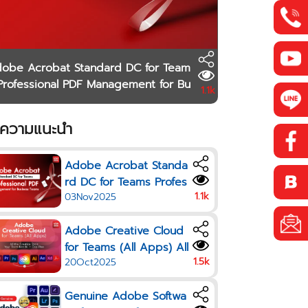
obe Acrobat Standard DC for Team
Professional PDF Management for Bu
1.1k
ness Teams
ความแนะนำ
Adobe Acrobat Standa
rd DC for Teams Profes
1.1k
03Nov2025
sional PDF Managemen
t for Business Teams
Adobe Creative Cloud
for Teams (All Apps) All
1.5k
20Oct2025
the Creative Tools Your
Team Needs in One Pla
Genuine Adobe Softwa
n