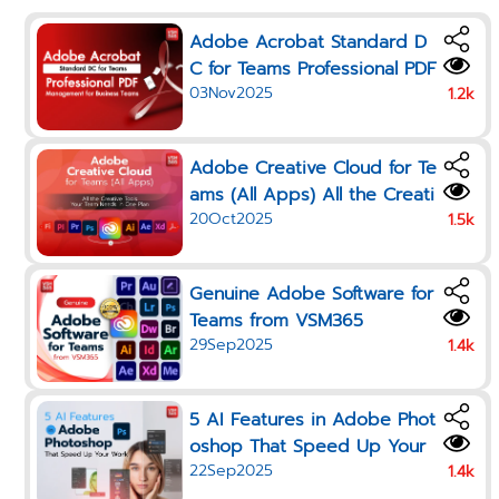
Adobe Acrobat Standard D
C for Teams Professional PDF
03Nov2025
Management for Business Te
1.2k
ams
Adobe Creative Cloud for Te
ams (All Apps) All the Creati
20Oct2025
ve Tools Your Team Needs i
1.5k
n One Plan
Genuine Adobe Software for
Teams from VSM365
29Sep2025
1.4k
5 AI Features in Adobe Phot
oshop That Speed Up Your
22Sep2025
Work in 2025
1.4k