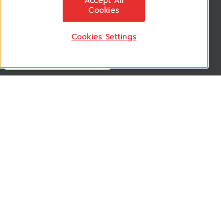
Accept All
ติดตามอัพเดทข่าวสาร, โปรโมชั่น, สินค้าราคาพิเศษ ได้ก่อนใคร
Cookies
Cookies Settings
Follow US
VSM365 Support +
Who are we ? +