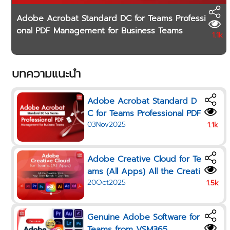
Adobe Acrobat Standard DC for Teams Professi
onal PDF Management for Business Teams
1.1k
บทความแนะนำ
Adobe Acrobat Standard D
C for Teams Professional PDF
03Nov2025
Management for Business Te
1.1k
ams
Adobe Creative Cloud for Te
ams (All Apps) All the Creati
20Oct2025
ve Tools Your Team Needs i
1.5k
n One Plan
Genuine Adobe Software for
Teams from VSM365