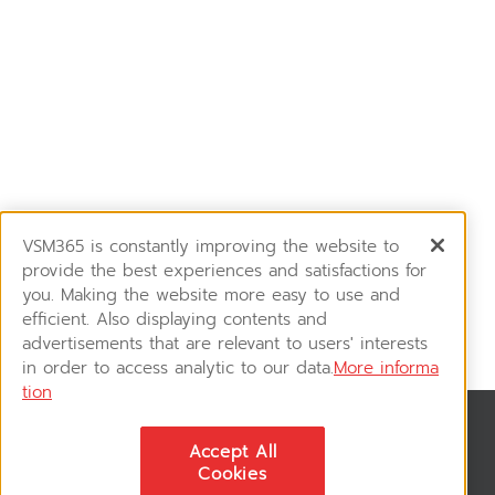
VSM365 is constantly improving the website to
provide the best experiences and satisfactions for
you. Making the website more easy to use and
efficient. Also displaying contents and
advertisements that are relevant to users' interests
in order to access analytic to our data.
More informa
tion
News & Updates
Accept All
ติดตามอัพเดทข่าวสาร, โปรโมชั่น, สินค้าราคาพิเศษ ได้ก่อนใคร
Cookies