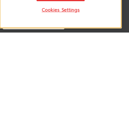
Cookies Settings
Follow US
VSM365 Support +
Who are we ? +
Our Product +