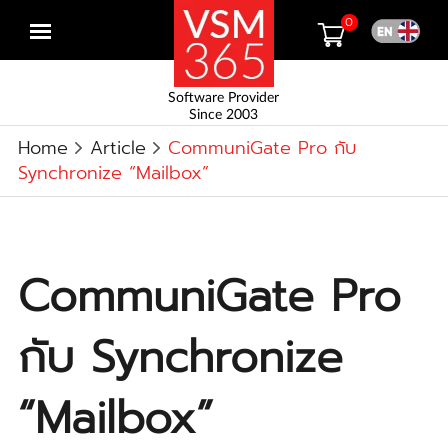
0
Open
menu
Software Provider
Since 2003
Home
Article
CommuniGate Pro กับ
Synchronize “Mailbox”
CommuniGate Pro
กับ Synchronize
“Mailbox”