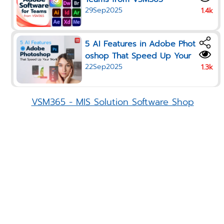
29Sep2025
1.4k
5 AI Features in Adobe Phot
oshop That Speed Up Your
22Sep2025
Work in 2025
1.3k
VSM365 - MIS Solution Software Shop