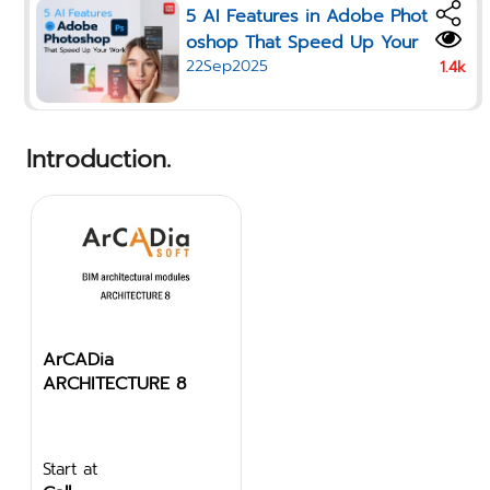
5 AI Features in Adobe Phot
oshop That Speed Up Your
22Sep2025
Work in 2025
1.4k
Introduction.
ArCADia
ARCHITECTURE 8
Start at