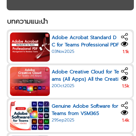
บทความแนะนำ
Adobe Acrobat Standard D
C for Teams Professional PDF
03Nov2025
Management for Business Te
1.1k
ams
Adobe Creative Cloud for Te
ams (All Apps) All the Creati
20Oct2025
ve Tools Your Team Needs i
1.5k
n One Plan
Genuine Adobe Software for
Teams from VSM365
29Sep2025
1.4k