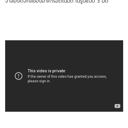
จำลองดิจิทัลของอาคารอัตโนมัติ ในรูปแบบ 3 มิติ