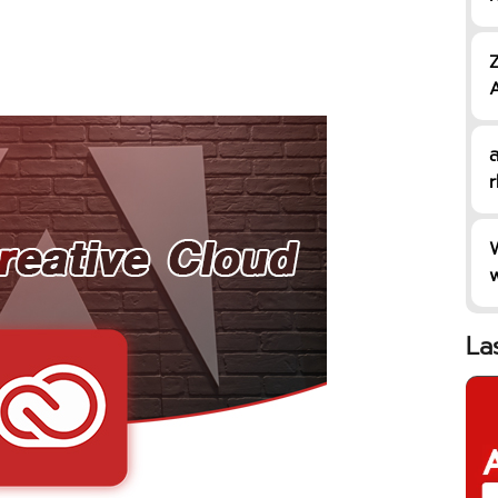
Z
A
า
ส
r
w
D
La