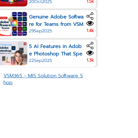
1.5k
20Oct2025
the Creative Tools Your
Team Needs in One Pla
Genuine Adobe Softwa
n
re for Teams from VSM
1.4k
29Sep2025
365
5 AI Features in Adob
e Photoshop That Spe
1.3k
22Sep2025
ed Up Your Work in 20
25
VSM365 - MIS Solution Software S
hop