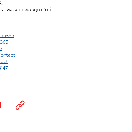
..
รกิจและองค์กรของคุณ ได้ที่
vsm365
m365
e
ontact
act
4147