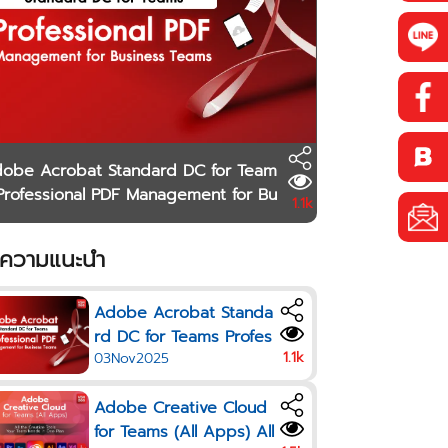
obe Acrobat Standard DC for Team
Professional PDF Management for Bu
1.1k
ness Teams
ความแนะนำ
Adobe Acrobat Standa
rd DC for Teams Profes
1.1k
03Nov2025
sional PDF Managemen
t for Business Teams
Adobe Creative Cloud
for Teams (All Apps) All