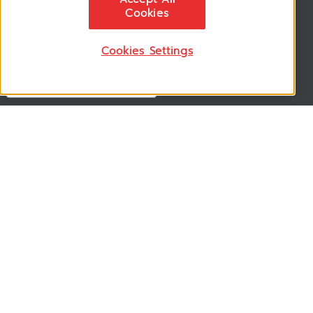
ติดตามอัพเดทข่าวสาร, โปรโมชั่น, สินค้าราคาพิเศษ ได้ก่อนใคร
Cookies
Cookies Settings
Follow US
VSM365 Support +
Who are we ? +