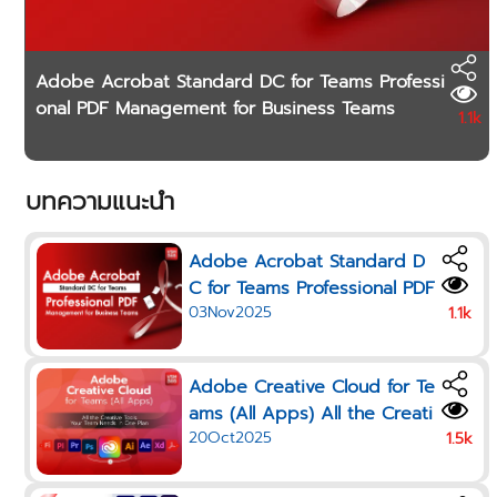
Adobe Acrobat Standard DC for Teams Professi
onal PDF Management for Business Teams
1.1k
บทความแนะนำ
Adobe Acrobat Standard D
C for Teams Professional PDF
03Nov2025
Management for Business Te
1.1k
ams
Adobe Creative Cloud for Te
ams (All Apps) All the Creati
20Oct2025
ve Tools Your Team Needs i
1.5k
n One Plan