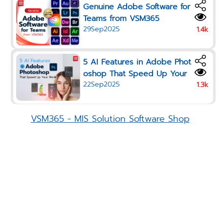
Genuine Adobe Software for
Teams from VSM365
29Sep2025
1.4k
5 AI Features in Adobe Phot
oshop That Speed Up Your
22Sep2025
Work in 2025
1.3k
VSM365 - MIS Solution Software Shop