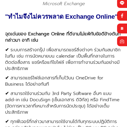
Microsoft Exchange
"ทำไมจึงไม่ควรพลาด Exchange Online"
จุดเด่นของ Exchange Online ที่ดีงามไม่แพ้กับข้อดีข้างต้นที่
กล่าวมา อาทิ เช่น
✔
ระบบการสร้างกรุ๊ป เพื่อสามารถแชร์สิ่งต่างๆ ร่วมกันสมาชิก
ในทีม เช่น การนัดหมายบน calendar เป็นพื้นที่กลางในการ
ติดต่อสื่อสาร แชร์หรือแก้ไขไฟล์ เพื่อการทำงานร่วมกันอย่างมี
ประสิทธิภาพ
✔
สามารถแชร์ไฟล์เอกสารที่เก็บไว้บน OneDrive for
Business ได้อย่างทันที
✔
สามารถใช้งานร่วมกับ 3rd Party Software อื่นๆ แบบ
add-in เช่น DocuSign (เซ็นเอกสาร ดิจิทัล) หรือ FindTime
(จัดการหาเวลาที่เหมาะสำหรับการนัดประชุม) ได้อย่างเต็ม
ประสิทธิภาพ
✔
ทุกฟีเจอร์ที่กล่าวมาสามารถใช้งานได้กับทุกระบบปฏิบัติการ