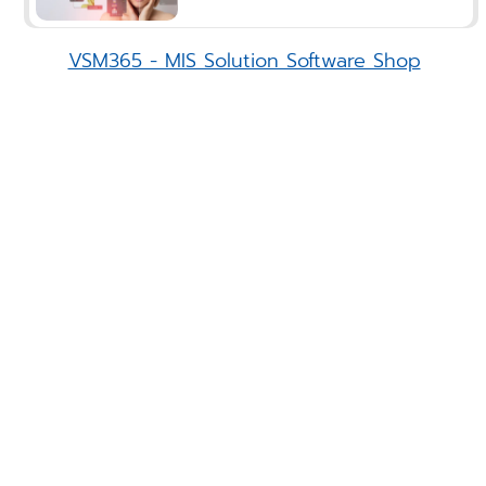
VSM365 - MIS Solution Software Shop