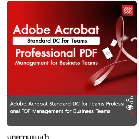
Adobe Acrobat Standard DC for Teams Professi
onal PDF Management for Business Teams
1.1k
บทความแนะนำ