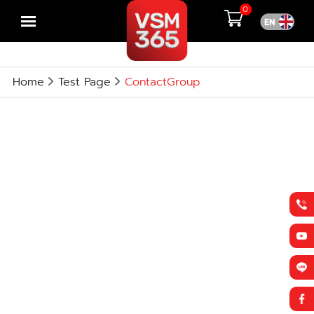
0
Open
menu
Home
Test Page
ContactGroup