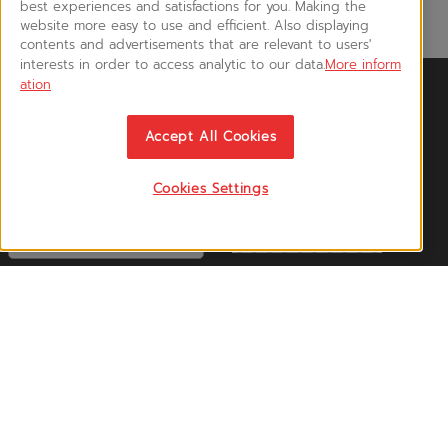
best experiences and satisfactions for you. Making the
website more easy to use and efficient. Also displaying
contents and advertisements that are relevant to users'
interests in order to access analytic to our data.
More inform
ation
News & Updates
ติดตามอัพเดทข่าวสาร, โปรโมชั่น, สินค้าราคาพิเศษ ได้ก่อนใคร
Accept All Cookies
Cookies Settings
Follow US