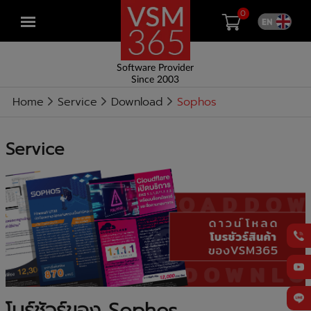
0
Open
menu
Software Provider
Since 2003
Home
Service
Download
Sophos
Service
โบร์ชัวร์ของ Sophos