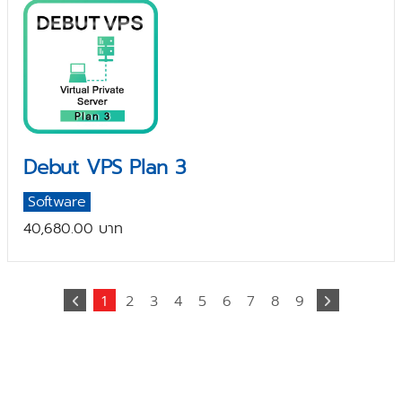
Debut VPS Plan 3
Software
40,680.00 บาท
1
2
3
4
5
6
7
8
9